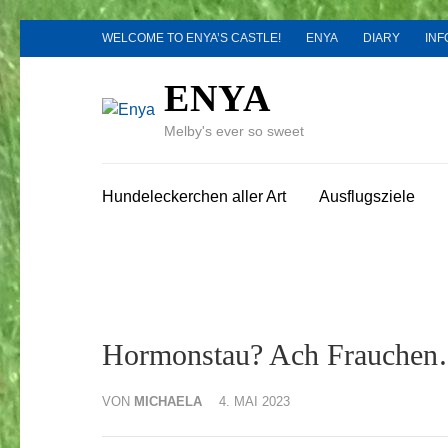
Zum
WELCOME TO ENYA’S CASTLE!
ENYA
DIARY
INF
Inhalt
springen
ENYA
(Enter
drücken)
Melby's ever so sweet
Hundeleckerchen aller Art
Ausflugsziele
Hormonstau? Ach Frauche
VON
MICHAELA
4. MAI 2023