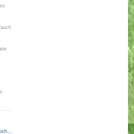
ren
(auch
mehr
ir
 noch…