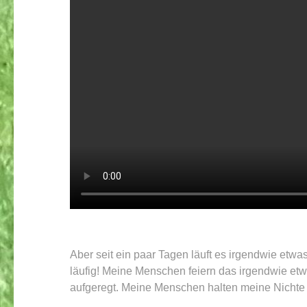
Aber seit ein paar Tagen läuft es irgendwie etw
läufig! Meine Menschen feiern das irgendwie etw
aufgeregt. Meine Menschen halten meine Nichte v