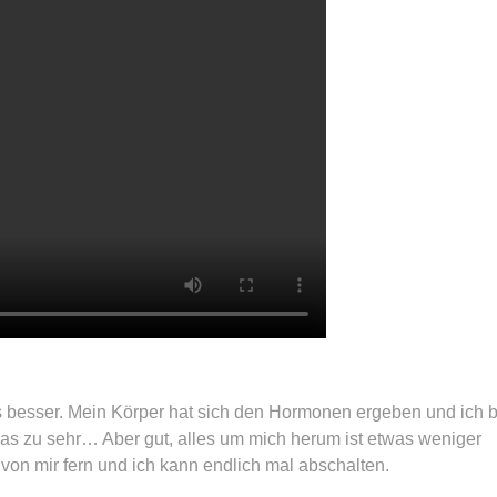
as besser. Mein Körper hat sich den Hormonen ergeben und ich b
as zu sehr… Aber gut, alles um mich herum ist etwas weniger
on mir fern und ich kann endlich mal abschalten.