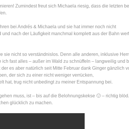
ieren! Zumindest freut sich Michaela riesig, dass die letzten b
fen.
Jahren bei Andrés & Michaela und sie hat immer noch nicht
d und nach der Läufigkeit manchmal komplett aus der Bahn wer
re sie nicht so verständnislos. Denn alle anderen, inklusive Her
 ich fast alles – außer im Wald zu schnüffeln – langweilig und b
der es aber natürlich seit Mitte Februar dank Ginger gänzlich v
en, der sich zu einer nicht weniger verrücken,
t hat, trug nicht unbedingt zu meiner Entspannung bei.
gehen muss, ist – bis auf die Belohnungskekse 🙂 – richtig blöd
chen glücklich zu machen.