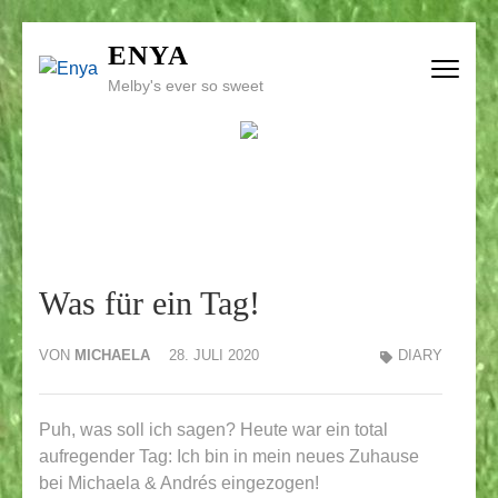
Zum
ENYA
Inhalt
Melby's ever so sweet
springen
(Enter
drücken)
Was für ein Tag!
VON
MICHAELA
28. JULI 2020
DIARY
Puh, was soll ich sagen? Heute war ein total
aufregender Tag: Ich bin in mein neues Zuhause
bei Michaela & Andrés eingezogen!