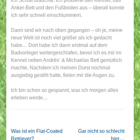
ich Schlaf brauchte. Ich probierte den Kennel, das
Anker-Bett und den Fußboden aus – überall konnte
ich sehr schnell einschlummern.
Dann sind wir nach oben gegangen – oh je, meine
neue Welt ist noch viel größer als ich gedacht
habe… Dort habe ich dann erstmal auf dem
Badvorleger weitergeschlafen, bevor ich es mir im
Kennel neben Andrés‘ & Michaelas Bett gemütlich
machte. Nachdem ich meinen Durst nochmal
ausgiebig gestillt hatte, fielen mir die Augen zu.
Ich bin schon so gespannt, was ich morgen alles
erleben werde…
Beitragsnavigation
Was ist ein Flat-Coated
Gar nicht so schlecht
Retriever?
hier…