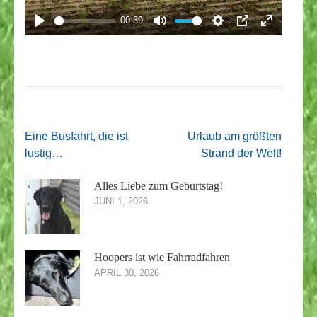
00:39
PLAY
MUTE
SETTINGS
PIP
ENTER
FULLS
Beitragsnavigation
Eine Busfahrt, die ist
Urlaub am größten
lustig…
Strand der Welt!
Alles Liebe zum Geburtstag!
JUNI 1, 2026
Hoopers ist wie Fahrradfahren
APRIL 30, 2026