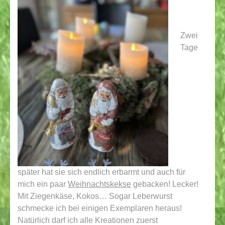
Zwei
Tage
später hat sie sich endlich erbarmt und auch für
mich ein paar
Weihnachtskekse
gebacken! Lecker!
Mit Ziegenkäse, Kokos… Sogar Leberwurst
schmecke ich bei einigen Exemplaren heraus!
Natürlich darf ich alle Kreationen zuerst