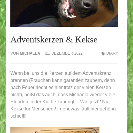
Adventskerzen & Kekse
VON
MICHAELA
11. DEZEMBER 2022
DIARY
Wenn bei uns die Kerzen auf dem Adventskranz
brennen (Frauchen kann garantiert zaubern, denn
nach Feuer riecht es hier trotz der vielen Kerzen
nicht), heißt das auch, dass Michaela wieder viele
Stunden in der Küche zubringt… Wie jetzt? Nur
Kekse für Menschen? Irgendwas läuft hier gehörig
schief!!!