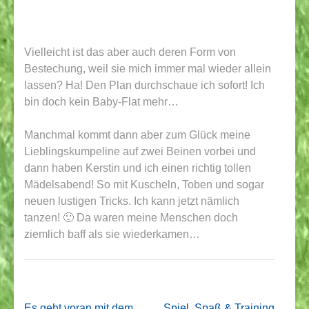
Vielleicht ist das aber auch deren Form von
Bestechung, weil sie mich immer mal wieder allein
lassen? Ha! Den Plan durchschaue ich sofort! Ich
bin doch kein Baby-Flat mehr…
Manchmal kommt dann aber zum Glück meine
Lieblingskumpeline auf zwei Beinen vorbei und
dann haben Kerstin und ich einen richtig tollen
Mädelsabend! So mit Kuscheln, Toben und sogar
neuen lustigen Tricks. Ich kann jetzt nämlich
tanzen! 🙂 Da waren meine Menschen doch
ziemlich baff als sie wiederkamen…
Beitragsnavigation
Es geht voran mit dem
Spiel, Spaß & Training