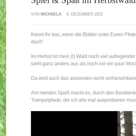
VON
MICHAELA
9. DEZEMBER 2021
Kennt Ihr das, wenn die Blätter unter Euren Pfote
das!!!
Im Herbst ist mein (!) Wald noch viel aufregender
sieht ganz anders aus als noch vor ein paar Woc
Da wird auch das ansonsten recht vorhersehbare
Am meisten Spaß macht es, durch den Bombenkra
Trampelpfade, die ich alle mal ausprobieren mus