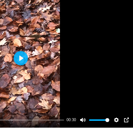
PLAY
00:30
MUTE
SETTI
PI