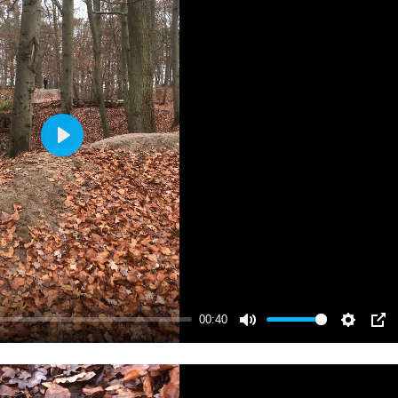
PLAY
00:40
MUTE
SETTI
PI