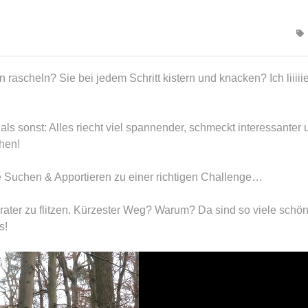
n rascheln? Sie bei jedem Schritt kistern und knacken? Ich liiiii
 als sonst: Alles riecht viel spannender, schmeckt interessanter
hen!
 Suchen & Apportieren zu einer richtigen Challenge…
ter zu flitzen. Kürzester Weg? Warum? Da sind so viele schö
s!