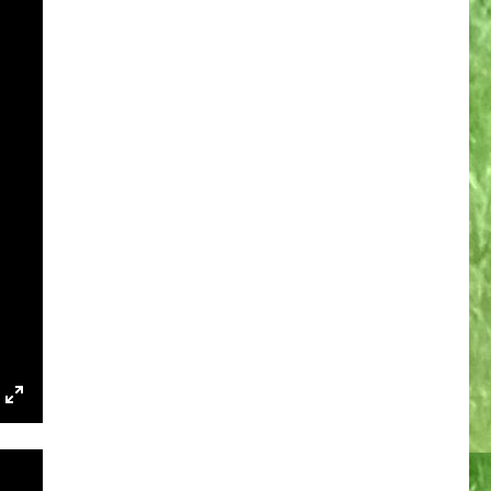
NGS
P
ENTER
FULLSCREEN