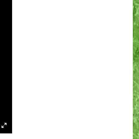
NGS
P
ENTER