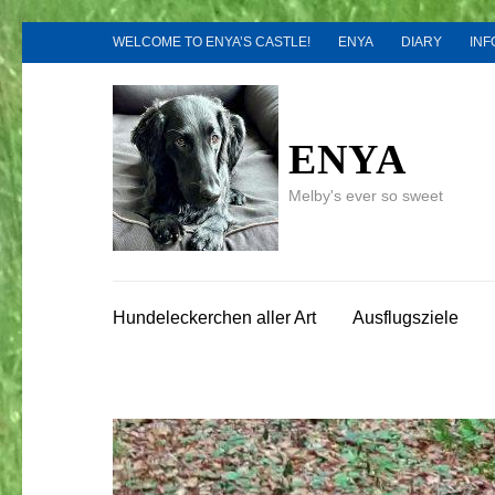
Zum
WELCOME TO ENYA’S CASTLE!
ENYA
DIARY
INF
Inhalt
springen
(Enter
drücken)
ENYA
Melby's ever so sweet
Hundeleckerchen aller Art
Ausflugsziele