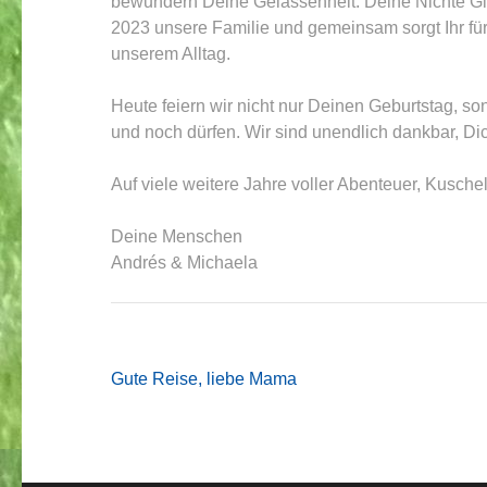
bewundern Deine Gelassenheit. Deine Nichte Gin
2023 unsere Familie und gemeinsam sorgt Ihr f
unserem Alltag.
Heute feiern wir nicht nur Deinen Geburtstag, son
und noch dürfen. Wir sind unendlich dankbar, Di
Auf viele weitere Jahre voller Abenteuer, Kusc
Deine Menschen
Andrés & Michaela
Beitragsnavigation
Gute Reise, liebe Mama