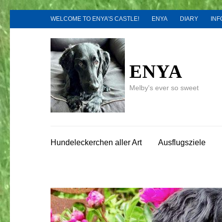
Zum
WELCOME TO ENYA’S CASTLE!
ENYA
DIARY
INF
Inhalt
springen
(Enter
drücken)
ENYA
Melby's ever so sweet
Hundeleckerchen aller Art
Ausflugsziele