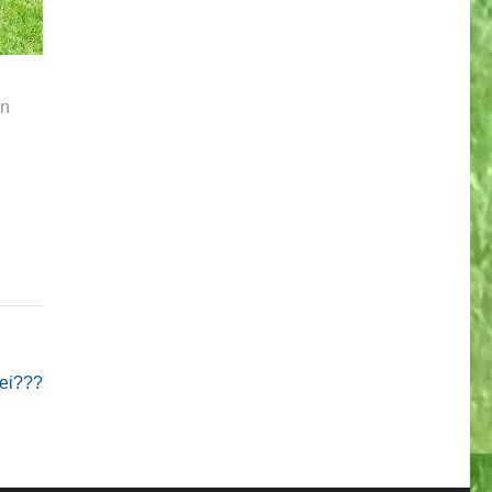
en
wei???